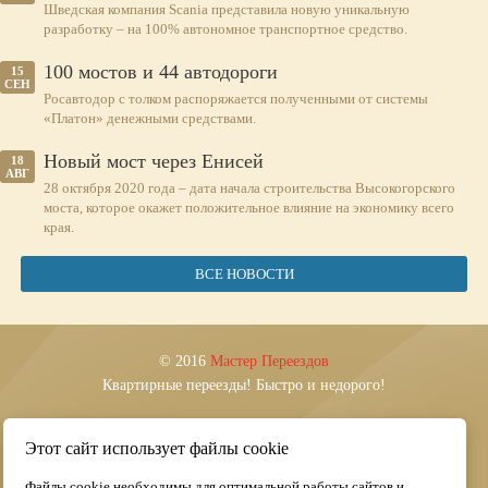
Шведская компания Scania представила новую уникальную
разработку – на 100% автономное транспортное средство.
100 мостов и 44 автодороги
15
СЕН
Росавтодор с толком распоряжается полученными от системы
«Платон» денежными средствами.
Новый мост через Енисей
18
АВГ
28 октября 2020 года – дата начала строительства Высокогорского
моста, которое окажет положительное влияние на экономику всего
края.
ВСЕ НОВОСТИ
© 2016
Мастер Переездов
Квартирные переезды! Быстро и недорого!
Тел.: (812) 240-11-63
Этот сайт использует файлы cookie
E-mail:
info@pereezd-kvartirnyj.ru
Файлы cookie необходимы для оптимальной работы сайтов и