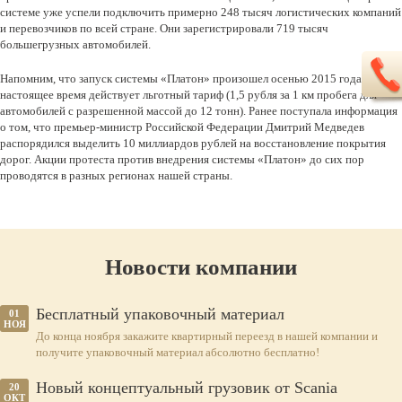
системе уже успели подключить примерно 248 тысяч логистических компаний
и перевозчиков по всей стране. Они зарегистрировали 719 тысяч
большегрузных автомобилей.
Напомним, что запуск системы «Платон» произошел осенью 2015 года. В
настоящее время действует льготный тариф (1,5 рубля за 1 км пробега для
автомобилей с разрешенной массой до 12 тонн). Ранее поступала информация
о том, что премьер-министр Российской Федерации Дмитрий Медведев
распорядился выделить 10 миллиардов рублей на восстановление покрытия
дорог. Акции протеста против внедрения системы «Платон» до сих пор
проводятся в разных регионах нашей страны.
Новости компании
Бесплатный упаковочный материал
01
НОЯ
До конца ноября закажите квартирный переезд в нашей компании и
получите упаковочный материал абсолютно бесплатно!
Новый концептуальный грузовик от Scania
20
ОКТ